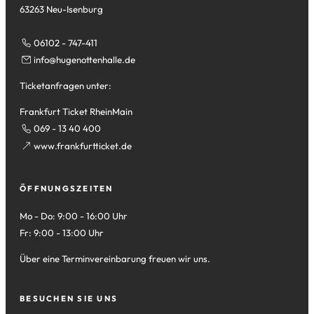
63263 Neu-Isenburg
06102 - 747-411
info
hugenottenhalle
de
Ticketanfragen unter:
Frankfurt Ticket RheinMain
069 - 13 40 400
(Öffnet
www.frankfurtticket.de
in
einem
ÖFFNUNGSZEITEN
neuen
Tab)
Mo - Do: 9:00 - 16:00 Uhr
Fr: 9:00 - 13:00 Uhr
Über eine Terminvereinbarung freuen wir uns.
BESUCHEN SIE UNS