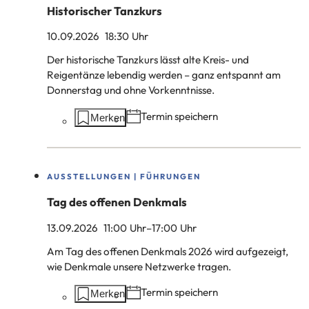
Historischer Tanzkurs
10.09.2026
18
:30
Uhr
Der historische Tanzkurs lässt alte Kreis- und
Reigentänze lebendig werden – ganz entspannt am
Donnerstag und ohne Vorkenntnisse.
Aktionen
Termin speichern
Merken
auf
dieser
Seite:
AUSSTELLUNGEN | FÜHRUNGEN
Tag des offenen Denkmals
13.09.2026
11
:00
Uhr
–
17
:00
Uhr
Am Tag des offenen Denkmals 2026 wird aufgezeigt,
wie Denkmale unsere Netzwerke tragen.
Aktionen
Termin speichern
Merken
auf