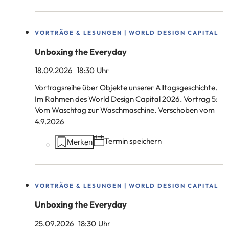
dieser
Seite:
VORTRÄGE & LESUNGEN | WORLD DESIGN CAPITAL
Unboxing the Everyday
18.09.2026
18
:30
Uhr
Vortragsreihe über Objekte unserer Alltagsgeschichte.
Im Rahmen des World Design Capital 2026. Vortrag 5:
Vom Waschtag zur Waschmaschine. Verschoben vom
4.9.2026
Aktionen
Termin speichern
Merken
auf
dieser
Seite:
VORTRÄGE & LESUNGEN | WORLD DESIGN CAPITAL
Unboxing the Everyday
25.09.2026
18
:30
Uhr