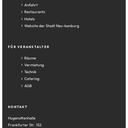
gewünschten
Anfahrt
Seite
Restaurants
zu
Hotels
springen.
(Öffnet
Website der Stadt Neu-Isenburg
in
einem
neuen
FÜR VERANSTALTER
Tab)
Räume
Vermietung
Technik
Catering
AGB
KONTAKT
Hugenottenhalle
Frankfurter Str. 152