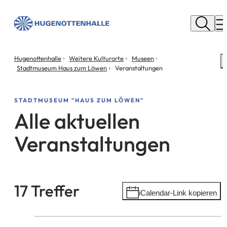
Stadt
Neu
M
Isenburg
Sie
Hugenottenhalle
Weitere Kulturorte
Museen
S
befinden
Stadtmuseum Haus zum Löwen
Veranstaltungen
m
sich
hier:
STADTMUSEUM "HAUS ZUM LÖWEN"
Alle aktuellen
Veranstaltungen
17 Treffer
Suchergebnis
iCalendar-Link kopieren