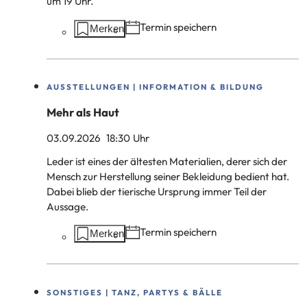
um 19 Uhr.
Aktionen
Termin speichern
Merken
auf
dieser
Seite:
AUSSTELLUNGEN | INFORMATION & BILDUNG
Mehr als Haut
03.09.2026
18
:30
Uhr
Leder ist eines der ältesten Materialien, derer sich der
Mensch zur Herstellung seiner Bekleidung bedient hat.
Dabei blieb der tierische Ursprung immer Teil der
Aussage.
Aktionen
Termin speichern
Merken
auf
dieser
Seite:
SONSTIGES | TANZ, PARTYS & BÄLLE