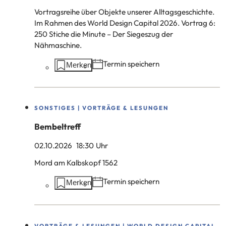
Vortragsreihe über Objekte unserer Alltagsgeschichte.
Im Rahmen des World Design Capital 2026. Vortrag 6:
250 Stiche die Minute – Der Siegeszug der
Nähmaschine.
Aktionen
Termin speichern
Merken
auf
dieser
Seite:
SONSTIGES | VORTRÄGE & LESUNGEN
Bembeltreff
02.10.2026
18
:30
Uhr
Mord am Kalbskopf 1562
Aktionen
Termin speichern
Merken
auf
dieser
Seite:
VORTRÄGE & LESUNGEN | WORLD DESIGN CAPITAL