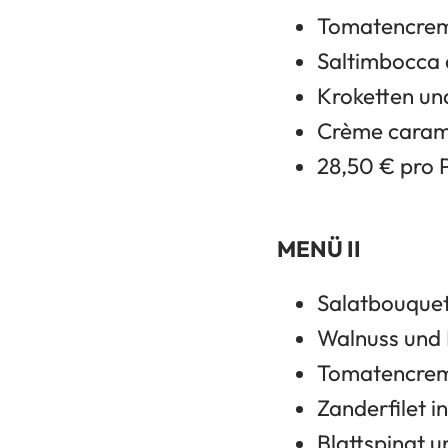
Tomatencre
Saltimbocca
Kroketten un
Crème caram
28,50 € pro 
MENÜ II
Salatbouquet
Walnuss und
Tomatencre
Zanderfilet 
Blattspinat u