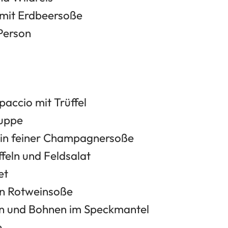
mit Erdbeersoße
Person
accio mit Trüffel
uppe
 in feiner Champagnersoße
feln und Feldsalat
et
n Rotweinsoße
ln und Bohnen im Speckmantel
e