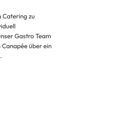
n Catering zu
iduell
 unser Gastro Team
om Canapée über ein
.