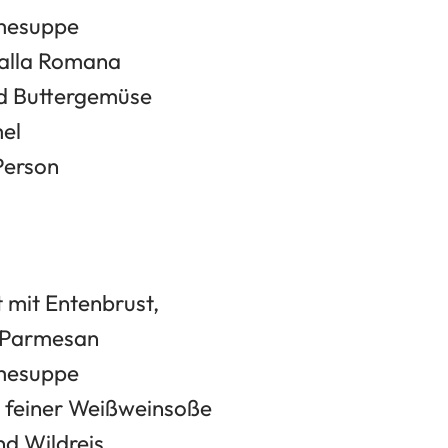
mesuppe
 alla Romana
d Buttergemüse
el
Person
 mit Entenbrust,
 Parmesan
mesuppe
in feiner Weißweinsoße
nd Wildreis