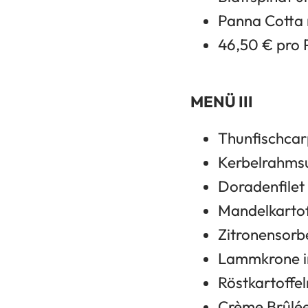
Panna Cotta 
46,50 € pro 
MENÜ III
Thunfischcarp
Kerbelrahms
Doradenfilet
Mandelkartof
Zitronensorb
Lammkrone i
Röstkartoffe
Crème Brûlé