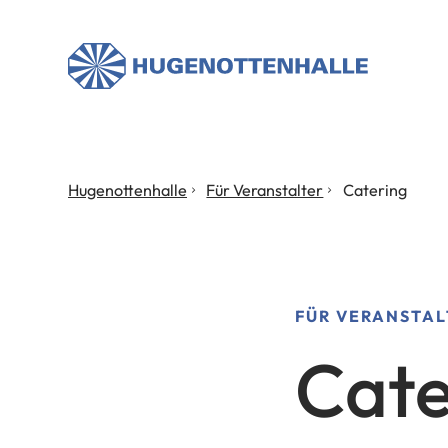
Stadt
Neu
Isenburg
Sie
Hugenottenhalle
Für Veranstalter
Catering
befinden
sich
hier:
FÜR VERANSTAL
Cate