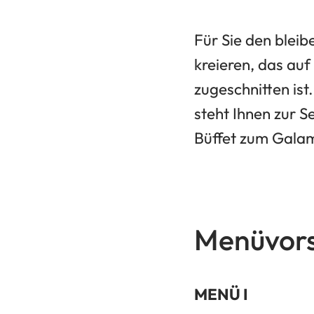
Für Sie den bleib
kreieren, das auf
zugeschnitten is
steht Ihnen zur S
Büffet zum Galam
Menüvor
MENÜ I