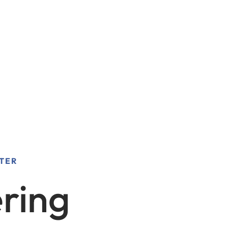
TER
ring