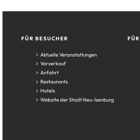
Fußzeile
FÜR BESUCHER
FÜR
Aktuelle Veranstaltungen
Vorverkauf
Anfahrt
Restaurants
Hotels
(Öffnet
Website der Stadt Neu-Isenburg
in
einem
neuen
Tab)