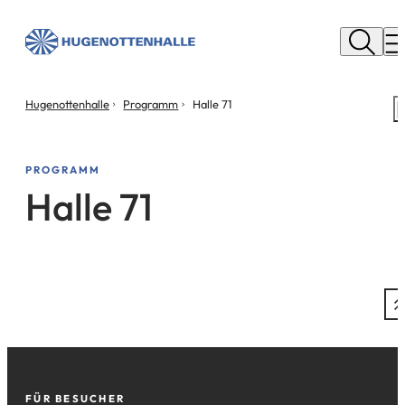
Stadt
Neu
M
Isenburg
Sie
Hugenottenhalle
Programm
Halle 71
S
befinden
m
sich
hier:
PROGRAMM
Halle 71
Fußzeile
FÜR BESUCHER