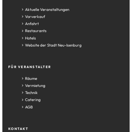
Aktuelle Veranstaltungen
Vorverkauf
Anfahrt
Restaurants
Hotels
(Öffnet
Website der Stadt Neu-Isenburg
in
einem
neuen
FÜR VERANSTALTER
Tab)
Räume
Vermietung
Technik
Catering
AGB
KONTAKT