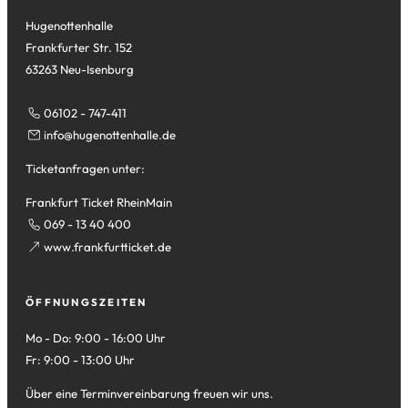
Hugenottenhalle
Frankfurter Str. 152
63263 Neu-Isenburg
06102 - 747-411
info
hugenottenhalle
de
Ticketanfragen unter:
Frankfurt Ticket RheinMain
069 - 13 40 400
(Öffnet
www.frankfurtticket.de
in
einem
ÖFFNUNGSZEITEN
neuen
Tab)
Mo - Do: 9:00 - 16:00 Uhr
Fr: 9:00 - 13:00 Uhr
Über eine Terminvereinbarung freuen wir uns.