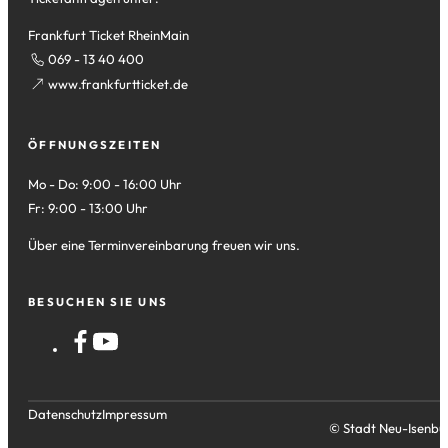
Frankfurt Ticket RheinMain
069 - 13 40 400
(Öffnet
www.frankfurtticket.de
in
einem
ÖFFNUNGSZEITEN
neuen
Tab)
Mo - Do: 9:00 - 16:00 Uhr
Fr: 9:00 - 13:00 Uhr
Über eine Terminvereinbarung freuen wir uns.
BESUCHEN SIE UNS
Datenschutz
Impressum
© Stadt Neu-Isenbu