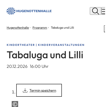
Stadt
Neu
M
Isenburg
Sie
Hugenottenhalle
Programm
Tabaluga und Lilli
S
befinden
m
sich
hier:
KINDERTHEATER | KINDERVERANSTALTUNGEN
Tabaluga und Lilli
20.12.2026
16
:00
Uhr
(Öffnet
Termin speichern
in
einem
neuen