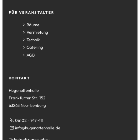
einem
neuen
FÜR VERANSTALTER
Tab)
Räume
Vermietung
Technik
Catering
AGB
KONTAKT
Hugenottenhalle
Frankfurter Str. 152
63263 Neu-Isenburg
06102 - 747-411
info
hugenottenhalle
de
Ticketanfragen unter: