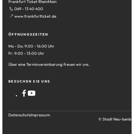
Frankfurt Ticket RheinMain
069 - 13 40 400
(Öffnet
www.frankfurtticket.de
in
einem
ÖFFNUNGSZEITEN
neuen
Tab)
Mo - Do: 9:00 - 16:00 Uhr
Fr: 9:00 - 13:00 Uhr
Über eine Terminvereinbarung freuen wir uns.
BESUCHEN SIE UNS
Datenschutz
Impressum
© Stadt Neu-Isenbu