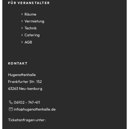
neuen
FÜR VERANSTALTER
Tab)
Räume
Vermietung
Technik
Catering
AGB
KONTAKT
Hugenottenhalle
Frankfurter Str. 152
63263 Neu-Isenburg
06102 - 747-411
info
hugenottenhalle
de
Ticketanfragen unter: