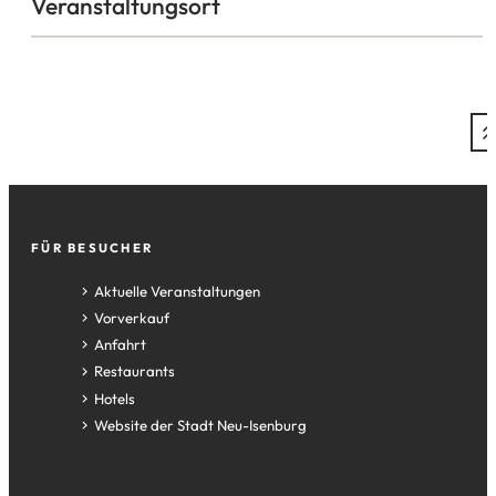
Veranstaltungsort
Fußzeile
FÜR BESUCHER
Aktuelle Veranstaltungen
Vorverkauf
Anfahrt
Restaurants
Hotels
(Öffnet
Website der Stadt Neu-Isenburg
in
einem