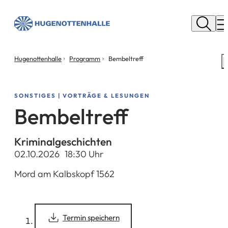
Stadt
Neu
M
Isenburg
Sie
Hugenottenhalle
Programm
Bembeltreff
S
befinden
m
sich
hier:
SONSTIGES | VORTRÄGE & LESUNGEN
Bembeltreff
Kriminalgeschichten
02.10.2026
18
:30
Uhr
Mord am Kalbskopf 1562
(Öffnet
Termin speichern
in