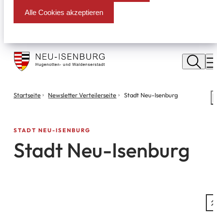
Alle Cookies akzeptieren
Stadt
Neu
M
Isenburg
Sie
Startseite
Newsletter Verteilerseite
Stadt Neu-Isenburg
S
befinden
m
sich
hier:
STADT NEU-ISENBURG
Stadt Neu-Isenburg