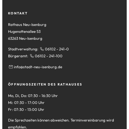
Tab)
neuen
einem
Tab)
neuen
KONTAKT
Tab)
Rathaus Neu-Isenburg
Hugenottenallee 53
63263 Neu-Isenburg
Stadtverwaltung:
06102 - 241-0
Bürgeramt:
06102 - 241-100
info
stadt-neu-isenburg
de
ÖFFNUNGSZEITEN DES RATHAUSES
Mo, Di, Do: 07:30 - 16:30 Uhr
Mi: 07:30 - 17:00 Uhr
Fr: 07:30 - 13:00 Uhr
Die Sprechzeiten können abweichen. Terminvereinbarung wird
empfohlen.