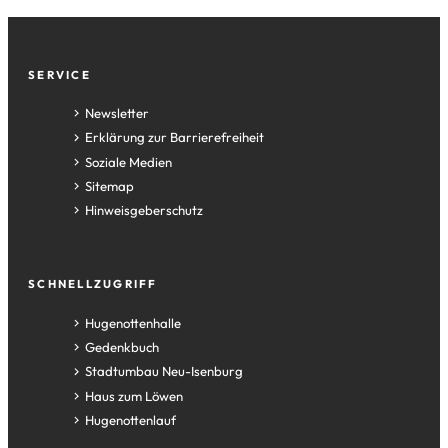
Fußzeile
SERVICE
Newsletter
Erklärung zur Barrierefreiheit
Soziale Medien
Sitemap
Hinweisgeberschutz
SCHNELLZUGRIFF
(Öffnet
Hugenottenhalle
in
(Öffnet
Gedenkbuch
einem
in
(Öffnet
Stadtumbau Neu-Isenburg
neuen
einem
in
(Öffnet
Haus zum Löwen
Tab)
neuen
einem
in
(Öffnet
Hugenottenlauf
Tab)
neuen
einem
in