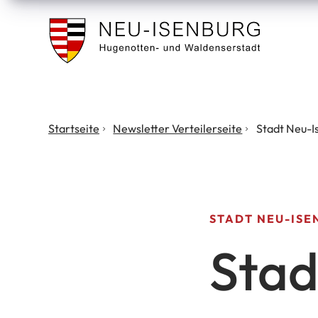
Stadt
Neu
Isenburg
Sie
Startseite
Newsletter Verteilerseite
Stadt Neu-I
befinden
sich
hier:
STADT NEU-ISE
Stad