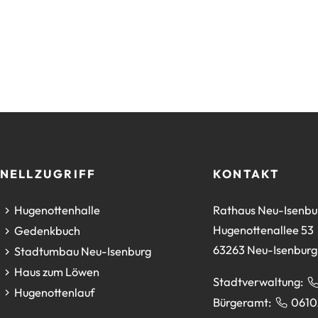
NELLZUGRIFF
KONTAKT
(Öffnet
Hugenottenhalle
Rathaus Neu-Isenbu
in
Hugenottenallee 53
(Öffnet
Gedenkbuch
einem
63263 Neu-Isenburg
in
(Öffnet
Stadtumbau Neu-Isenburg
neuen
einem
in
(Öffnet
Haus zum Löwen
Stadtverwaltung:
Tab)
neuen
einem
in
(Öffnet
Hugenottenlauf
Bürgeramt:
0610
Tab)
neuen
einem
in