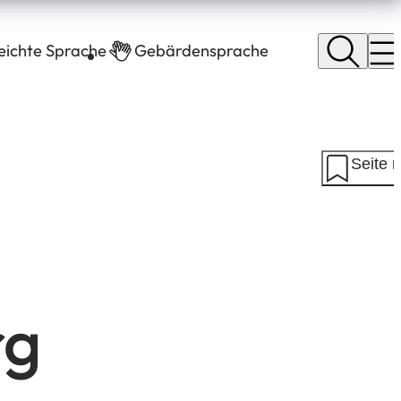
leichte Sprache
Gebärdensprache
Seite 
rg