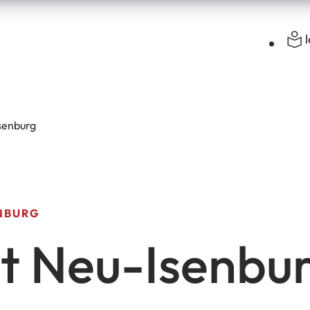
senburg
NBURG
t Neu-Isenbu